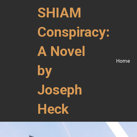
SHIAM
Conspiracy:
A Novel
Home
by
Joseph
Heck