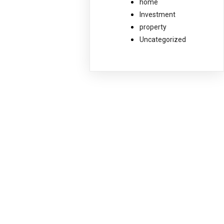
home
Investment
property
Uncategorized