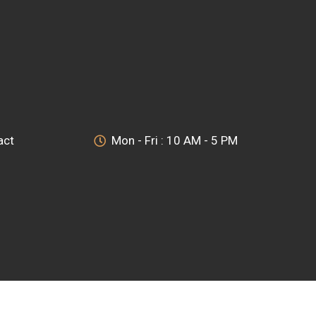
act
Mon - Fri : 10 AM - 5 PM