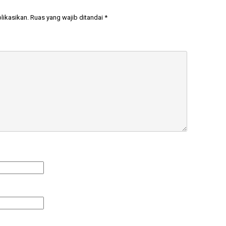
likasikan.
Ruas yang wajib ditandai
*