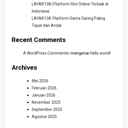
LAYAR138 | Platform Slot Online Terbaik di
Indonesia
LAYAR138: Platform Game Daring Paling
Tepat dan Andal
Recent Comments
mengenai
A WordPress Commenter
Hello world!
Archives
Mei 2026
Februari 2026
Januari 2026
November 2025
September 2025
Agustus 2025