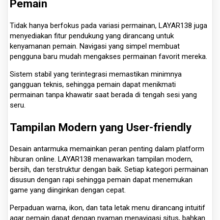
Pemain
Tidak hanya berfokus pada variasi permainan, LAYAR138 juga
menyediakan fitur pendukung yang dirancang untuk
kenyamanan pemain. Navigasi yang simpel membuat
pengguna baru mudah mengakses permainan favorit mereka.
Sistem stabil yang terintegrasi memastikan minimnya
gangguan teknis, sehingga pemain dapat menikmati
permainan tanpa khawatir saat berada di tengah sesi yang
seru.
Tampilan Modern yang User-friendly
Desain antarmuka memainkan peran penting dalam platform
hiburan online. LAYAR138 menawarkan tampilan modern,
bersih, dan terstruktur dengan baik. Setiap kategori permainan
disusun dengan rapi sehingga pemain dapat menemukan
game yang diinginkan dengan cepat.
Perpaduan warna, ikon, dan tata letak menu dirancang intuitif
agar pemain dapat dengan nyaman menavigasi situs, bahkan