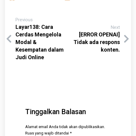
Previous
Layar138: Cara
Next
Cerdas Mengelola
[ERROR OPENAI]
Modal &
Tidak ada respons
Kesempatan dalam
konten.
Judi Online
Tinggalkan Balasan
Alamat email Anda tidak akan dipublikasikan.
Ruas yang wajib ditandai
*