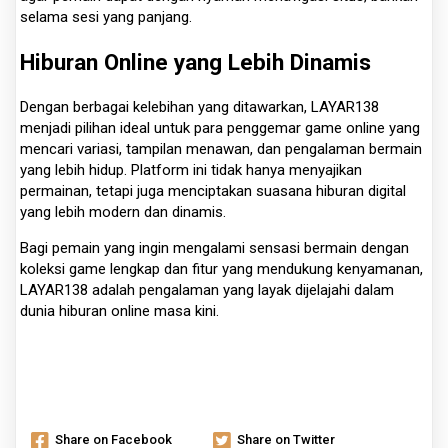
selama sesi yang panjang.
Hiburan Online yang Lebih Dinamis
Dengan berbagai kelebihan yang ditawarkan, LAYAR138
menjadi pilihan ideal untuk para penggemar game online yang
mencari variasi, tampilan menawan, dan pengalaman bermain
yang lebih hidup. Platform ini tidak hanya menyajikan
permainan, tetapi juga menciptakan suasana hiburan digital
yang lebih modern dan dinamis.
Bagi pemain yang ingin mengalami sensasi bermain dengan
koleksi game lengkap dan fitur yang mendukung kenyamanan,
LAYAR138 adalah pengalaman yang layak dijelajahi dalam
dunia hiburan online masa kini.
Share on Facebook
Share on Twitter