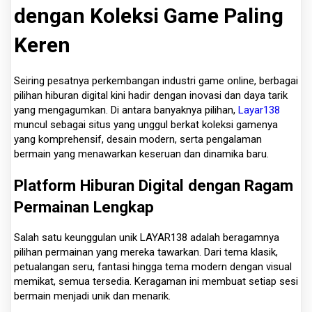
dengan Koleksi Game Paling
Keren
Seiring pesatnya perkembangan industri game online, berbagai
pilihan hiburan digital kini hadir dengan inovasi dan daya tarik
yang mengagumkan. Di antara banyaknya pilihan,
Layar138
muncul sebagai situs yang unggul berkat koleksi gamenya
yang komprehensif, desain modern, serta pengalaman
bermain yang menawarkan keseruan dan dinamika baru.
Platform Hiburan Digital dengan Ragam
Permainan Lengkap
Salah satu keunggulan unik LAYAR138 adalah beragamnya
pilihan permainan yang mereka tawarkan. Dari tema klasik,
petualangan seru, fantasi hingga tema modern dengan visual
memikat, semua tersedia. Keragaman ini membuat setiap sesi
bermain menjadi unik dan menarik.