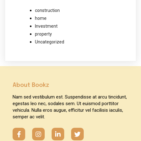
construction
home
Investment
property
Uncategorized
About Bookz
Nam sed vestibulum est. Suspendisse at arcu tincidunt,
egestas leo nec, sodales sem. Ut euismod porttitor
vehicula. Nulla eros augue, efficitur vel facilisis iaculis,
semper ac velit.