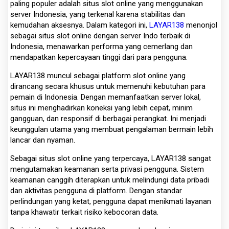
paling populer adalah situs slot online yang menggunakan
server Indonesia, yang terkenal karena stabilitas dan
kemudahan aksesnya. Dalam kategori ini,
LAYAR138
menonjol
sebagai situs slot online dengan server Indo terbaik di
Indonesia, menawarkan performa yang cemerlang dan
mendapatkan kepercayaan tinggi dari para pengguna.
LAYAR138 muncul sebagai platform slot online yang
dirancang secara khusus untuk memenuhi kebutuhan para
pemain di Indonesia. Dengan memanfaatkan server lokal,
situs ini menghadirkan koneksi yang lebih cepat, minim
gangguan, dan responsif di berbagai perangkat. Ini menjadi
keunggulan utama yang membuat pengalaman bermain lebih
lancar dan nyaman.
Sebagai situs slot online yang terpercaya, LAYAR138 sangat
mengutamakan keamanan serta privasi pengguna. Sistem
keamanan canggih diterapkan untuk melindungi data pribadi
dan aktivitas pengguna di platform. Dengan standar
perlindungan yang ketat, pengguna dapat menikmati layanan
tanpa khawatir terkait risiko kebocoran data.