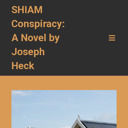
SHIAM
Conspiracy:
A Novel by
Joseph
Heck