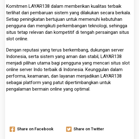
Komitmen LAYAR138 dalam memberikan kualitas terbaik
terlihat dari pembaruan sistem yang dilakukan secara berkala.
Setiap peningkatan bertujuan untuk memenuhi kebutuhan
pengguna dan mengikuti perkembangan teknologi, sehingga
situs tetap relevan dan kompetitif di tengah persaingan situs
slot online.
Dengan reputasi yang terus berkembang, dukungan server
Indonesia, serta sistem yang aman dan stabil, LAYAR138
menjadi pilihan utama bagi pengguna yang mencari situs slot
online server Indo terbaik di Indonesia. Keunggulan dalam
performa, keamanan, dan layanan menjadikan LAYAR138
sebagai platform yang patut dipertimbangkan untuk
pengalaman bermain online yang optimal.
Share on Facebook
Share on Twitter