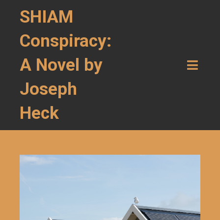
SHIAM
Conspiracy:
A Novel by
Joseph
Heck